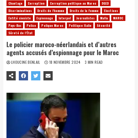
Chantage
Corruption
Corruption politique au Maroc
DGED
Discriminations
Droits de l'homme
Droits de la Femme
Elections
Entité sioniste
Espionnage
Interpol
Journalistes
Mafia
MAROC
Pays-Bas
Police
Polique Maroc
Politique Italie
Sécurité
Sûreté de l’État
Le policier maroco-néerlandais et d’autres
agents accusés d’espionnage pour le Maroc
LHOUCINE BENLAIL
18 NOVEMBRE 2024
3 MIN READ