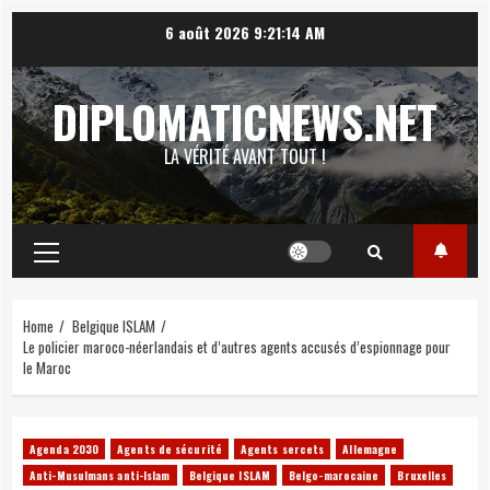
Skip
6 août 2026
9:21:15 AM
to
content
DIPLOMATICNEWS.NET
LA VÉRITÉ AVANT TOUT !
Primary
Menu
Home
Belgique ISLAM
Le policier maroco-néerlandais et d’autres agents accusés d’espionnage pour
le Maroc
Agenda 2030
Agents de sécurité
Agents sercets
Allemagne
Anti-Musulmans anti-Islam
Belgique ISLAM
Belgo-marocaine
Bruxelles