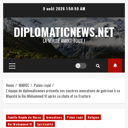
Skip
9 août 2026
1:59:00 AM
to
content
DIPLOMATICNEWS.NET
LA VÉRITÉ AVANT TOUT !
Primary
Menu
Home
MAROC
Palais royal
L’équipe de diplomaticnews présente ses sincères invocations de guérison à sa
Majesté le Roi Mohammed VI après sa chute et sa fracture
Famille Royale du Maroc
Invocations
Palais royal
Religion
Roi Mohammed VI
Spiritualité