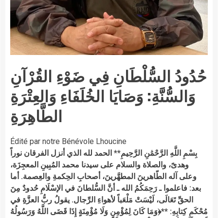
حُدُودُ السُّلْطَانِ فِي ضَوْءِ القُرْآنِ
وَالسُّنَّةِ: وَصَايَا الخُلَفَاءِ وَالعِتْرَةِ
الطَّاهِرَةِ
Édité par notre Bénévole Lhoucine
بِسْمِ اللَّهِ الرَّحْمَٰنِ الرَّحِيمِ** الحمد لله الذي أنزل الفرقان نوراً
وهدىً، والصلاة والسلام على سيدنا محمد المُبِينِ المعجِزَة،
وعلى آله الطّاهرينَ المطهَّرينَ، أصحابِ الحِكمةِ والعِصمة. أما
بعد: فاعلموا ـ رَحِمَكُمُ الله ـ أنَّ السُّلطانَ في الإسْلَامِ حُدودٌ مِنَ
الحقِّ تَعَالَى، لَيْسَتْ مَلْعَباً لأهواءِ الرِّجال. يقولُ ربُّ العزَّةِ في
مُحْكَمِ كِتابِهِ: **﴿وَمَا كَانَ لِمُؤْمِنٍ وَلَا مُؤْمِنَةٍ إِذَا قَضَى اللَّهُ وَرَسُولُهُ