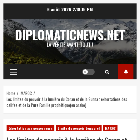
Skip
6 août 2026
2:19:16 PM
to
content
DIPLOMATICNEWS.NET
LA VÉRITÉ AVANT TOUT !
Primary
Menu
Home
MAROC
Les limites du pouvoir à la lumière du Coran et de la Sunna : exhortations des
califes et de la Pure Famille prophétique(en arabe)
Exhortation aux gouverneurs
Limite du pouvoir temporel
MAROC