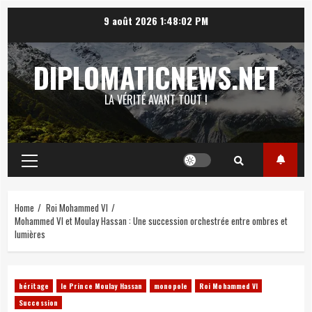
Skip
9 août 2026
1:48:03 PM
to
content
DIPLOMATICNEWS.NET
LA VÉRITÉ AVANT TOUT !
Primary
Menu
Home
Roi Mohammed VI
Mohammed VI et Moulay Hassan : Une succession orchestrée entre ombres et
lumières
héritage
le Prince Moulay Hassan
monopole
Roi Mohammed VI
Succession