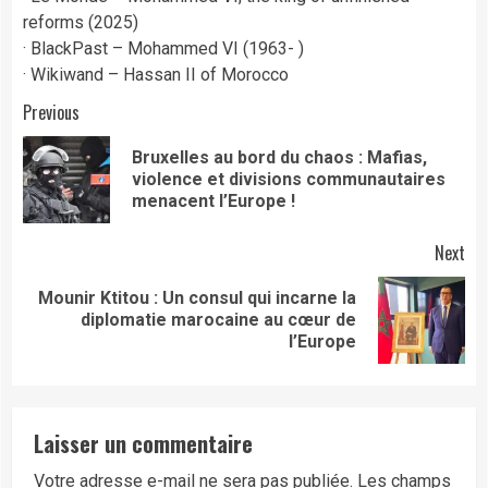
reforms (2025)
· BlackPast – Mohammed VI (1963- )
· Wikiwand – Hassan II of Morocco
Continue
Previous
Reading
Bruxelles au bord du chaos : Mafias,
Pre
violence et divisions communautaires
pos
menacent l’Europe !
Next
Mounir Ktitou : Un consul qui incarne la
Next
diplomatie marocaine au cœur de
post:
l’Europe
Laisser un commentaire
Votre adresse e-mail ne sera pas publiée.
Les champs