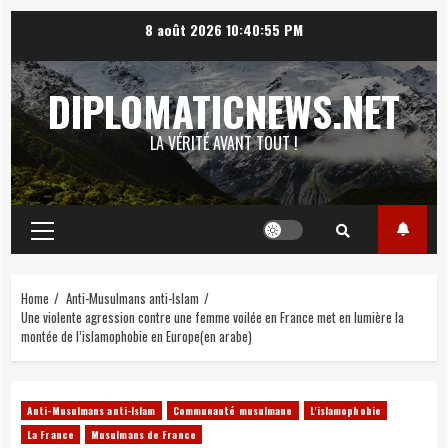
Skip
8 août 2026
10:40:56 PM
to
content
DIPLOMATICNEWS.NET
LA VÉRITÉ AVANT TOUT !
Primary
Menu
Home
Anti-Musulmans anti-Islam
Une violente agression contre une femme voilée en France met en lumière la
montée de l’islamophobie en Europe(en arabe)
Anti-Musulmans anti-Islam
Communauté musulmane
L'islamophobie
La France
Musulmans de France