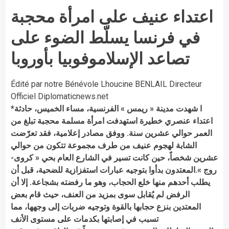
اعتداء عنيف على امرأة محجبة
في فرنسا يسلّط الضوء على
تصاعد الإسلاموفوبيا بأوروبا
Édité par notre Bénévole Lhoucine BENLAIL Directeur
Officiel Diplomaticnews.net
*ا شهدت مدينة « ريمس » الفرنسية، مساء الخميس، حادثة
اعتداء عنصري خطيرة استهدفت امرأة مسلمة محجبة تبلغ من
العمر حوالي عشرين سنة. ووفق مصادر إعلامية، فقد تعرّضت
الشابة لهجوم عنيف من طرف مجموعة تتكون من حوالي
عشرين شخصاً، حين كانت تسير في الشارع العام بحي « كروى-
روج ».المعتدون بدأوا بتوجيه عبارات استفزازية للضحية، قبل أن
يطلب أحدهم منها خلع الحجاب، وهو ما رفضته بشجاعة. إلا أن
الرفض لم يُقابل سوى بمزيد من العنف، حيث قام بعض
المعتدين بنزع حجابها بالقوة وتوجيه ضربات إلى وجهها، مما
تسبب في إصابتها بكدمات على مستوى الأنف