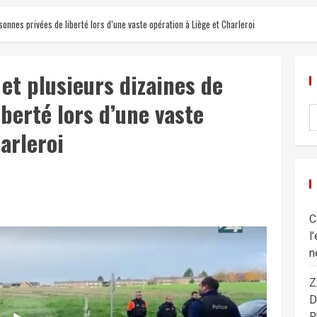
onnes privées de liberté lors d’une vaste opération à Liège et Charleroi
et plusieurs dizaines de
berté lors d’une vaste
arleroi
C
l
n
Z
D
R