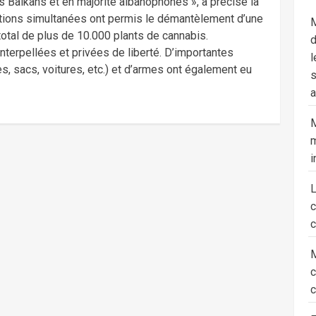
Balkans et en majorité albanophones », a précisé la
itions simultanées ont permis le démantèlement d’une
M
total de plus de 10.000 plants de cannabis.
d
nterpellées et privées de liberté. D’importantes
l
s, sacs, voitures, etc.) et d’armes ont également eu
s
a
M
m
i
c
M
c