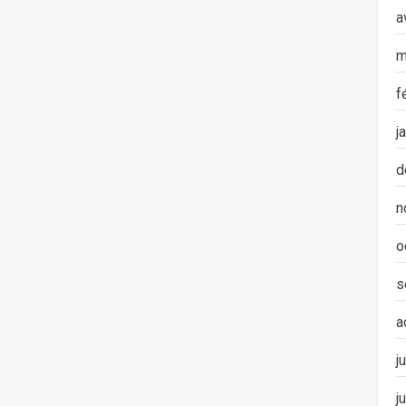
a
m
f
j
d
n
o
s
a
j
j