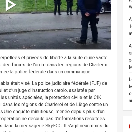
W
A
1
a
A
e
rpellées et privées de liberté à la suite d’une vaste
p
 des forces de l’ordre dans les régions de Charleroi
M
ournée la police fédérale dans un communiqué.
L
bis était visé. La police judiciaire fédérale (PJF) de
M
oi et d’un juge d’instruction carolo, assistée par
s
les unités spéciales, la protection civile et le CIK
a
i dans les régions de Charleroi et de Liège contre un
bis.Une enquête minutieuse, menée depuis plus d’un
 « L’opération ne découle pas d’informations récoltées
 dans la messagerie SkyECC. Il s’agit néanmoins du