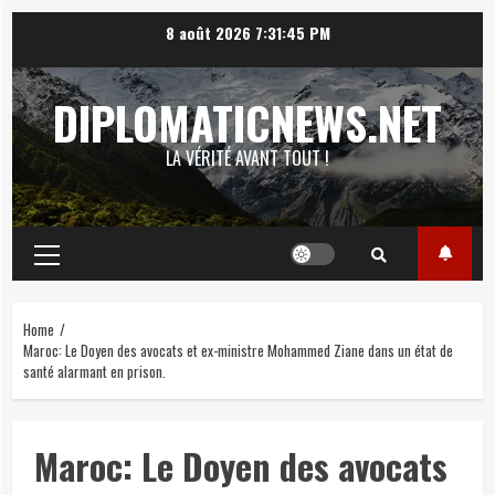
Skip
8 août 2026
7:31:46 PM
to
content
DIPLOMATICNEWS.NET
LA VÉRITÉ AVANT TOUT !
Primary
Menu
Home
Maroc: Le Doyen des avocats et ex-ministre Mohammed Ziane dans un état de
santé alarmant en prison.
Maroc: Le Doyen des avocats