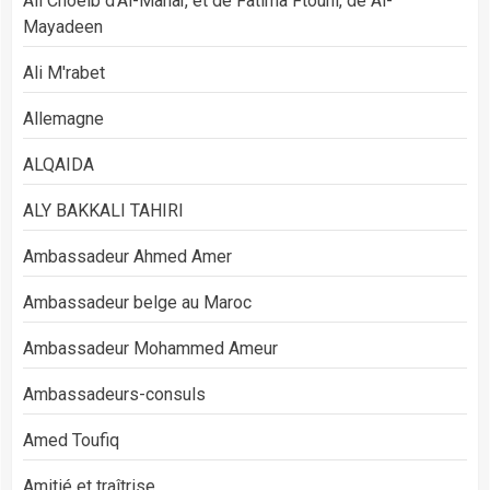
Ali Choeib d'Al-Manar, et de Fatima Ftouni, de Al-
Mayadeen
Ali M'rabet
Allemagne
ALQAIDA
ALY BAKKALI TAHIRI
Ambassadeur Ahmed Amer
Ambassadeur belge au Maroc
Ambassadeur Mohammed Ameur
Ambassadeurs-consuls
Amed Toufiq
Amitié et traîtrise