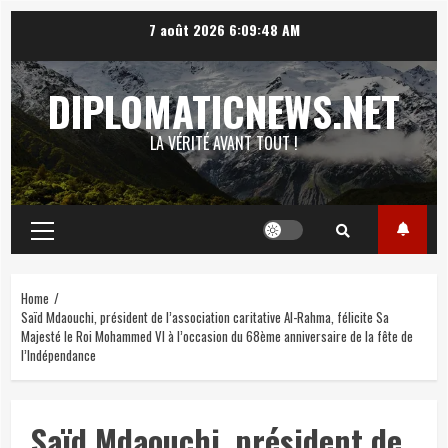
Skip
7 août 2026
6:09:49 AM
to
content
DIPLOMATICNEWS.NET
LA VÉRITÉ AVANT TOUT !
Primary
Menu
Home
Saïd Mdaouchi, président de l’association caritative Al-Rahma, félicite Sa
Majesté le Roi Mohammed VI à l’occasion du 68ème anniversaire de la fête de
l’Indépendance
Saïd Mdaouchi, président de