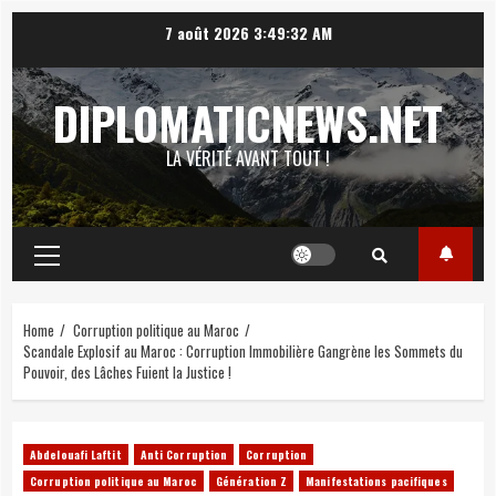
Skip
7 août 2026
3:49:34 AM
to
content
DIPLOMATICNEWS.NET
LA VÉRITÉ AVANT TOUT !
Primary
Menu
Home
Corruption politique au Maroc
Scandale Explosif au Maroc : Corruption Immobilière Gangrène les Sommets du
Pouvoir, des Lâches Fuient la Justice !
Abdelouafi Laftit
Anti Corruption
Corruption
Corruption politique au Maroc
Génération Z
Manifestations pacifiques