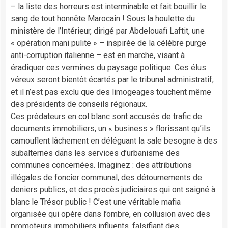
– la liste des horreurs est interminable et fait bouillir le
sang de tout honnête Marocain ! Sous la houlette du
ministère de l’Intérieur, dirigé par Abdelouafi Laftit, une
« opération mani pulite » – inspirée de la célèbre purge
anti-corruption italienne – est en marche, visant à
éradiquer ces vermines du paysage politique. Ces élus
véreux seront bientôt écartés par le tribunal administratif,
et il n’est pas exclu que des limogeages touchent même
des présidents de conseils régionaux.
Ces prédateurs en col blanc sont accusés de trafic de
documents immobiliers, un « business » florissant qu’ils
camouflent lâchement en déléguant la sale besogne à des
subalternes dans les services d’urbanisme des
communes concernées. Imaginez : des attributions
illégales de foncier communal, des détournements de
deniers publics, et des procès judiciaires qui ont saigné à
blanc le Trésor public ! C’est une véritable mafia
organisée qui opère dans l’ombre, en collusion avec des
promoteurs immobiliers influents, falsifiant des