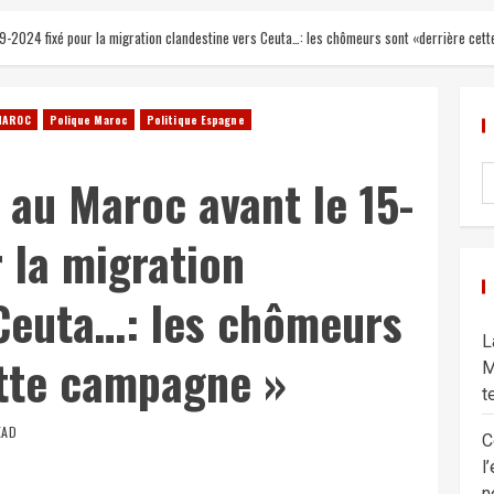
09-2024 fixé pour la migration clandestine vers Ceuta…: les chômeurs sont «derrière cet
MAROC
Polique Maroc
Politique Espagne
e au Maroc avant le 15-
 la migration
 Ceuta…: les chômeurs
L
ette campagne »
M
t
EAD
C
l
n