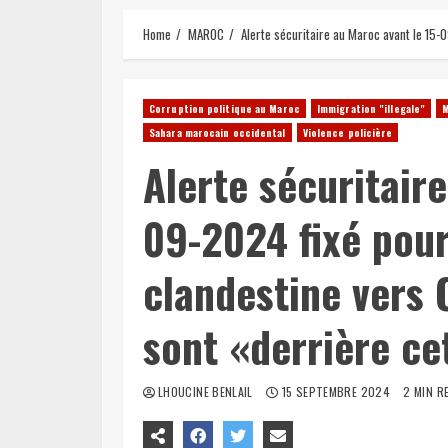
Home
MAROC
Alerte sécuritaire au Maroc avant le 15-
Corruption politique au Maroc
Immigration "illegale"
Sahara marocain occidental
Violence policière
Alerte sécuritair
09-2024 fixé pour
clandestine vers
sont «derrière c
LHOUCINE BENLAIL
15 SEPTEMBRE 2024
2 MIN R