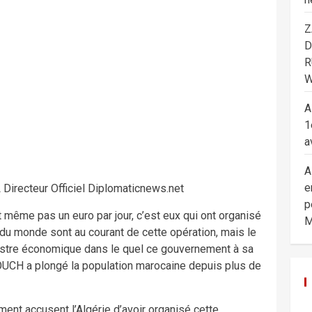
Z
D
R
W
A
1
a
A
e
Directeur Officiel Diplomaticnews.net
p
même pas un euro par jour, c’est eux qui ont organisé
M
du monde sont au courant de cette opération, mais le
stre économique dans le quel ce gouvernement à sa
UCH a plongé la population marocaine depuis plus de
ent accusent l’Algérie d’avoir organisé cette