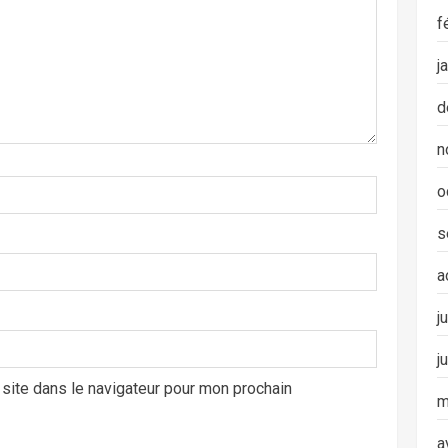
f
j
d
n
o
s
a
j
j
site dans le navigateur pour mon prochain
m
a