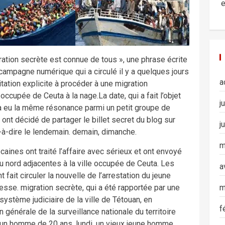
e
igration secrète est connue de tous », une phrase écrite
campagne numérique qui a circulé il y a quelques jours
a
itation explicite à procéder à une migration
occupée de Ceuta à la nage.La date, qui a fait l’objet
j
 a eu la même résonance parmi un petit groupe de
 ont décidé de partager le billet secret du blog sur
j
t-à-dire le lendemain. demain, dimanche.
m
caines ont traité l’affaire avec sérieux et ont envoyé
u nord adjacentes à la ville occupée de Ceuta. Les
a
ait circuler la nouvelle de l’arrestation du jeune
m
esse. migration secrète, qui a été rapportée par une
 système judiciaire de la ville de Tétouan, en
f
n générale de la surveillance nationale du territoire
 un homme de 20 ans. lundi, un vieux jeune homme,