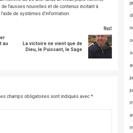
j
 de fausses nouvelles et de contenus incitant à
à l’aide de systèmes d’information.
d
Next
n
er
o
t au
La victoire ne vient que de
Next
Previous
Dieu, le Puissant, le Sage
post:
s
post:
a
j
j
es champs obligatoires sont indiqués avec
*
m
a
m