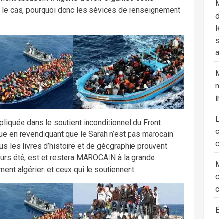
M
it le cas, pourquoi donc les sévices de renseignement
d
l
s
a
M
m
i
liquée dans le soutient inconditionnel du Front
ique en revendiquant que le Sarah n’est pas marocain
c
us les livres d’histoire et de géographie prouvent
urs été, est et restera MAROCAIN à la grande
M
ent algérien et ceux qui le soutiennent.
c
E