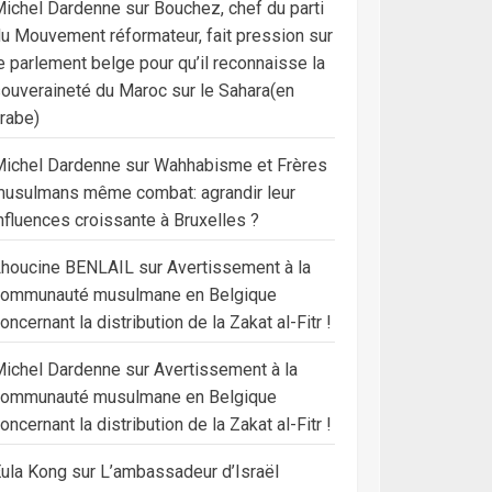
ichel Dardenne
sur
Bouchez, chef du parti
u Mouvement réformateur, fait pression sur
e parlement belge pour qu’il reconnaisse la
ouveraineté du Maroc sur le Sahara(en
rabe)
ichel Dardenne
sur
Wahhabisme et Frères
usulmans même combat: agrandir leur
nfluences croissante à Bruxelles ?
Lhoucine BENLAIL
sur
Avertissement à la
communauté musulmane en Belgique
oncernant la distribution de la Zakat al-Fitr !
ichel Dardenne
sur
Avertissement à la
communauté musulmane en Belgique
oncernant la distribution de la Zakat al-Fitr !
ula Kong
sur
L’ambassadeur d’Israël