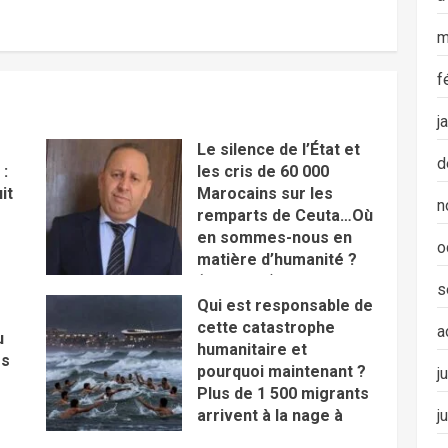
m
f
j
Le silence de l’État et
d
:
les cris de 60 000
it
Marocains sur les
n
remparts de Ceuta…Où
en sommes-nous en
o
matière d’humanité ?
(en arabe)
s
Qui est responsable de
cette catastrophe
a
u
humanitaire et
es
pourquoi maintenant ?
j
Plus de 1 500 migrants
j
arrivent à la nage à
Ceuta :