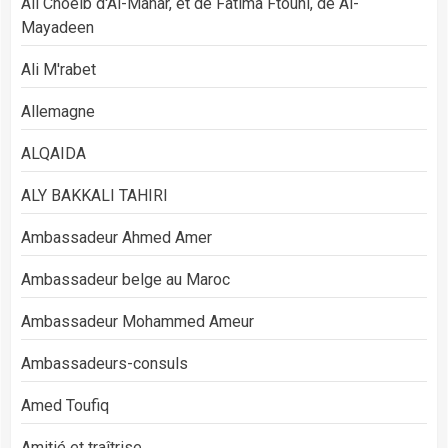
Ali Choeib d'Al-Manar, et de Fatima Ftouni, de Al-
Mayadeen
Ali M'rabet
Allemagne
ALQAIDA
ALY BAKKALI TAHIRI
Ambassadeur Ahmed Amer
Ambassadeur belge au Maroc
Ambassadeur Mohammed Ameur
Ambassadeurs-consuls
Amed Toufiq
Amitié et traîtrise