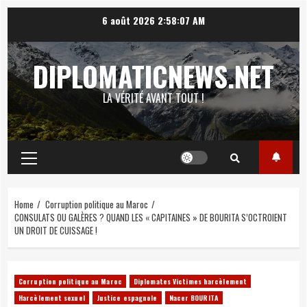
Skip
6 août 2026
2:58:08 AM
to
content
DIPLOMATICNEWS.NET
LA VÉRITÉ AVANT TOUT !
Primary
Menu
Home
Corruption politique au Maroc
CONSULATS OU GALÈRES ? QUAND LES « CAPITAINES » DE BOURITA S’OCTROIENT
UN DROIT DE CUISSAGE !
Corruption politique au Maroc
Diplomates Victimes harcèlement
Harcèlement sexuel
Justice espagnole
Nacer BOURITA