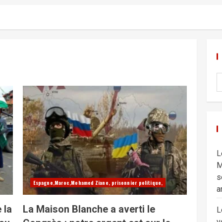
L
M
s
Espagne,Maroc,Mohamed Ziane, prisonnier politique,
a
 la
La Maison Blanche a averti le
L
v