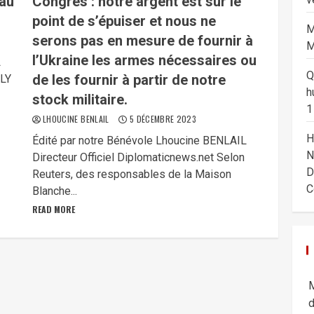
 au
Congrès : notre argent est sur le
point de s’épuiser et nous ne
M
serons pas en mesure de fournir à
M
l’Ukraine les armes nécessaires ou
L
Q
de les fournir à partir de notre
ALY
h
stock militaire.
1
LHOUCINE BENLAIL
5 DÉCEMBRE 2023
H
Édité par notre Bénévole Lhoucine BENLAIL
N
Directeur Officiel Diplomaticnews.net Selon
D
Reuters, des responsables de la Maison
C
Blanche...
READ MORE
M
d