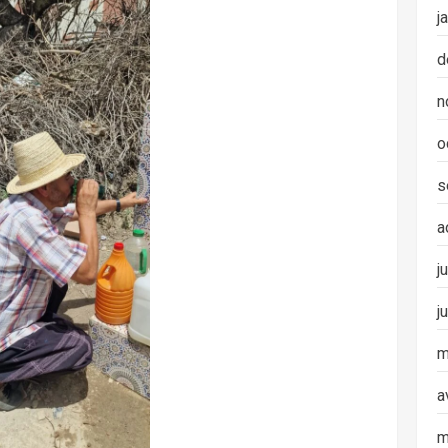
j
d
n
o
s
a
j
j
m
a
m