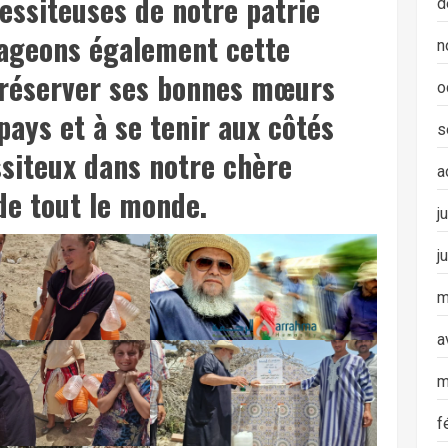
essiteuses de notre patrie
d
ageons également cette
n
préserver ses bonnes mœurs
o
pays et à se tenir aux côtés
s
siteux dans notre chère
a
de tout le monde.
j
j
m
a
m
f