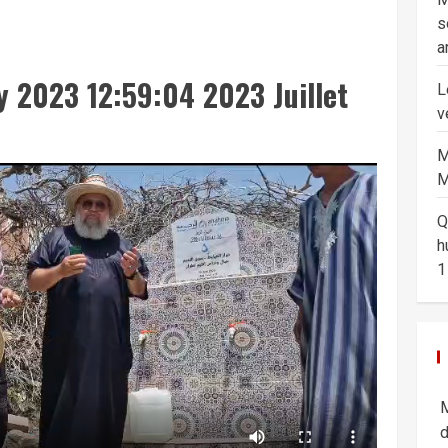
s
a
y 2023 12:59:04 2023 Juillet
L
v
M
M
Q
h
1
M
d