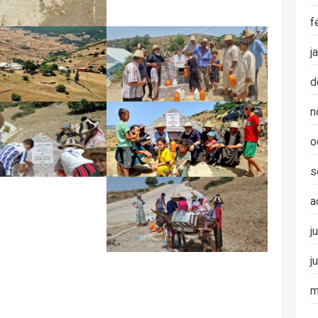
f
j
d
n
o
s
a
j
j
m