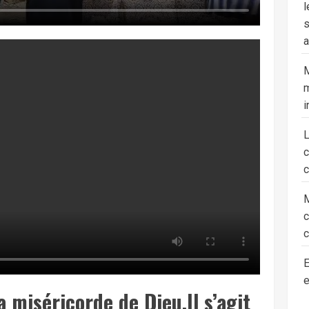
l
s
a
M
m
i
c
M
c
E
e
a miséricorde de Dieu.Il s’agit