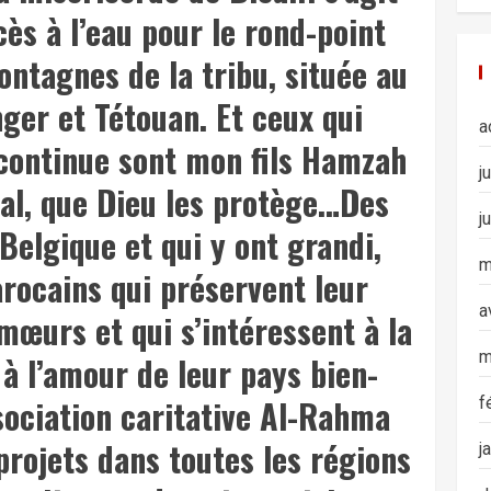
cès à l’eau pour le rond-point
ntagnes de la tribu, située au
ger et Tétouan. Et ceux qui
a
 continue sont mon fils Hamzah
j
al, que Dieu les protège…Des
j
Belgique et qui y ont grandi,
m
rocains qui préservent leur
a
mœurs et qui s’intéressent à la
m
 à l’amour de leur pays bien-
ssociation caritative Al-Rahma
f
rojets dans toutes les régions
j